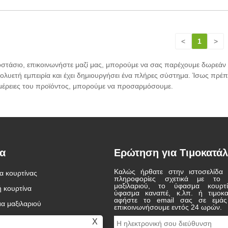
<
1
>
γοστάσιο, επικοινωνήστε μαζί μας, μπορούμε να σας παρέχουμε δωρεάν 
 πολυετή εμπειρία και έχει δημιουργήσει ένα πλήρες σύστημα. Ίσως πρέ
τομέρειες του προϊόντος, μπορούμε να προσαρμόσουμε.
τα
Ερώτηση για Τιμοκατά
Καλώς ήρθατε στην ιστοσελίδα 
 κουρτίνας
Το μέλλον των
Dream set sail Δημιουργήστε
πληροφορίες σχετικά με το 
κλωστοϋφαντουργικών
ένα καλύτερο μέλλον | kimberly-
μαξιλαριού, το ύφασμα κουρτί
 κουρτίνα
2026/06/01
2021/05/13
ύφασμα καναπέ, κ.λπ. ή τιμοκα
προϊόντων εσωτερικού χώρου
clark αναγνώριση βραβεία 2020
αφήστε το email σας σε εμάς
Το τοπίο των
Το ετήσιο συνέδριο επαίνους
α μαξιλαριού
καθορίζεται από το ύφασμα
επικοινωνήσουμε εντός 24 ωρών.
κλωστοϋφαντουργικών
της Jinbaili Textile Co., Ltd. το
κουρτινών υψηλής απόδοσης;
εσωτερικών χώρων υφίσταται
2020 ολοκληρώθηκε με
μητικά
X
μια σημαντική μεταμόρφωση,
επιτυχία. Η οικογένεια του