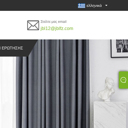
ελληνικά
Στείλτε μας email
jbl12@jblfz.com
 ΕΡΏΤΗΣΗΣ