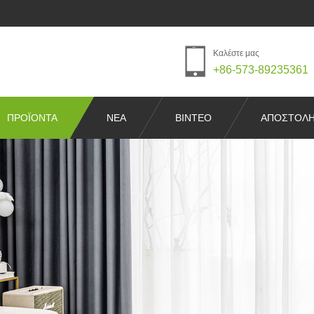
Καλέστε μας
+86-573-89235361
ΠΡΟΪΌΝΤΑ
ΝΈΑ
ΒΊΝΤΕΟ
ΑΠΟΣΤΟΛΉ