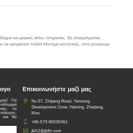
δείγμα και μερικές άλλες υπηρεσίες. Ως επαγγελματίας
πει να αγοράσετε πολλά Κέντημα κεντητικής, τότε μπορούμε
λογο
Επικοινωνήστε μαζί μας
μας! Για
Νο.57, Zhijiang Road, Yancang
κάλυμμα
Development Zone, Haining, Zhejiang,
νας, το
τάλογος,
Κίνα
 και θα
+86-573-89235361
jbl12@jblfz.com