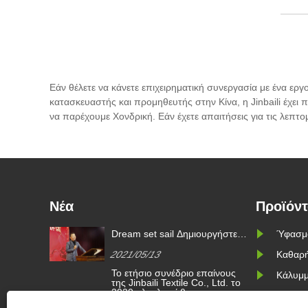
Εάν θέλετε να κάνετε επιχειρηματική συνεργασία με ένα ερ
κατασκευαστής και προμηθευτής στην Κίνα, η Jinbaili έχει
να παρέχουμε Χονδρική. Εάν έχετε απαιτήσεις για τις λεπ
Νέα
Προϊόν
Dream set sail Δημιουργήστε
Ύφασμα
ν
ένα καλύτερο μέλλον | kimberly-
2021/05/13
Καθαρή
ού χώρου
clark αναγνώριση βραβεία 2020
Το ετήσιο συνέδριο επαίνους
ύφασμα
Κάλυμμ
ν
της Jinbaili Textile Co., Ltd. το
πόδοσης;
ίσταται
2020 ολοκληρώθηκε με
Διακοσ
όρφωση,
επιτυχία. Η οικογένεια του