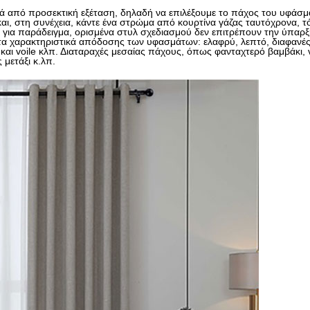
ά από προσεκτική εξέταση, δηλαδή να επιλέξουμε το πάχος του υφάσμα
ι, στη συνέχεια, κάντε ένα στρώμα από κουρτίνα γάζας ταυτόχρονα, τ
, για παράδειγμα, ορισμένα στυλ σχεδιασμού δεν επιτρέπουν την ύπαρξ
α τα χαρακτηριστικά απόδοσης των υφασμάτων: ελαφρύ, λεπτό, διαφαν
και voile κλπ. Διαταραχές μεσαίας πάχους, όπως φανταχτερό βαμβάκι, 
 μετάξι κ.λπ.