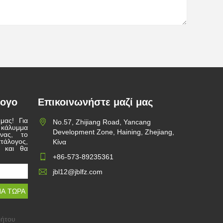
λογο
Επικοινωνήστε μαζί μας
μας! Για
Νο.57, Zhijiang Road, Yancang
κάλυμμα
Development Zone, Haining, Zhejiang,
νας, το
τάλογος,
Κίνα
 και θα
+86-573-89235361
jbl12@jblfz.com
ρήτου