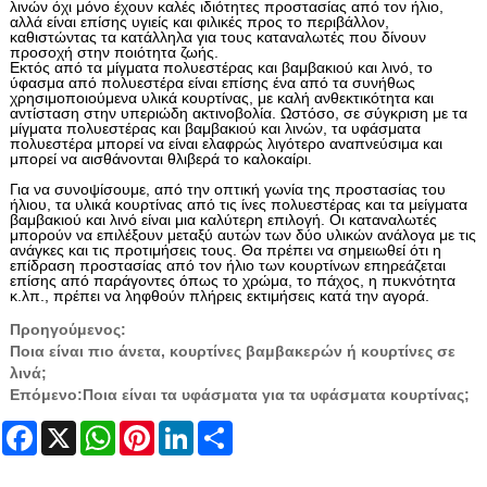
λινών όχι μόνο έχουν καλές ιδιότητες προστασίας από τον ήλιο,
αλλά είναι επίσης υγιείς και φιλικές προς το περιβάλλον,
καθιστώντας τα κατάλληλα για τους καταναλωτές που δίνουν
προσοχή στην ποιότητα ζωής.
Εκτός από τα μίγματα πολυεστέρας και βαμβακιού και λινό, το
ύφασμα από πολυεστέρα είναι επίσης ένα από τα συνήθως
χρησιμοποιούμενα υλικά κουρτίνας, με καλή ανθεκτικότητα και
αντίσταση στην υπεριώδη ακτινοβολία. Ωστόσο, σε σύγκριση με τα
μίγματα πολυεστέρας και βαμβακιού και λινών, τα υφάσματα
πολυεστέρα μπορεί να είναι ελαφρώς λιγότερο αναπνεύσιμα και
μπορεί να αισθάνονται θλιβερά το καλοκαίρι.
Για να συνοψίσουμε, από την οπτική γωνία της προστασίας του
ήλιου, τα υλικά κουρτίνας από τις ίνες πολυεστέρας και τα μείγματα
βαμβακιού και λινό είναι μια καλύτερη επιλογή. Οι καταναλωτές
μπορούν να επιλέξουν μεταξύ αυτών των δύο υλικών ανάλογα με τις
ανάγκες και τις προτιμήσεις τους. Θα πρέπει να σημειωθεί ότι η
επίδραση προστασίας από τον ήλιο των κουρτίνων επηρεάζεται
επίσης από παράγοντες όπως το χρώμα, το πάχος, η πυκνότητα
κ.λπ., πρέπει να ληφθούν πλήρεις εκτιμήσεις κατά την αγορά.
Προηγούμενος:
Ποια είναι πιο άνετα, κουρτίνες βαμβακερών ή κουρτίνες σε
λινά;
Επόμενο:
Ποια είναι τα υφάσματα για τα υφάσματα κουρτίνας;
Facebook
X
WhatsApp
Pinterest
LinkedIn
Share