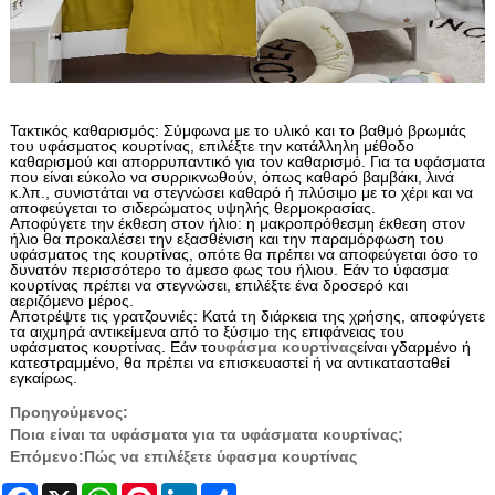
Τακτικός καθαρισμός: Σύμφωνα με το υλικό και το βαθμό βρωμιάς
του υφάσματος κουρτίνας, επιλέξτε την κατάλληλη μέθοδο
καθαρισμού και απορρυπαντικό για τον καθαρισμό. Για τα υφάσματα
που είναι εύκολο να συρρικνωθούν, όπως καθαρό βαμβάκι, λινά
κ.λπ., συνιστάται να στεγνώσει καθαρό ή πλύσιμο με το χέρι και να
αποφεύγεται το σιδερώματος υψηλής θερμοκρασίας.
Αποφύγετε την έκθεση στον ήλιο: η μακροπρόθεσμη έκθεση στον
ήλιο θα προκαλέσει την εξασθένιση και την παραμόρφωση του
υφάσματος της κουρτίνας, οπότε θα πρέπει να αποφεύγεται όσο το
δυνατόν περισσότερο το άμεσο φως του ήλιου. Εάν το ύφασμα
κουρτίνας πρέπει να στεγνώσει, επιλέξτε ένα δροσερό και
αεριζόμενο μέρος.
Αποτρέψτε τις γρατζουνιές: Κατά τη διάρκεια της χρήσης, αποφύγετε
τα αιχμηρά αντικείμενα από το ξύσιμο της επιφάνειας του
υφάσματος κουρτίνας. Εάν το
υφάσμα κουρτίνας
είναι γδαρμένο ή
κατεστραμμένο, θα πρέπει να επισκευαστεί ή να αντικατασταθεί
εγκαίρως.
Προηγούμενος:
Ποια είναι τα υφάσματα για τα υφάσματα κουρτίνας;
Επόμενο:
Πώς να επιλέξετε ύφασμα κουρτίνας
Facebook
X
WhatsApp
Pinterest
LinkedIn
Share