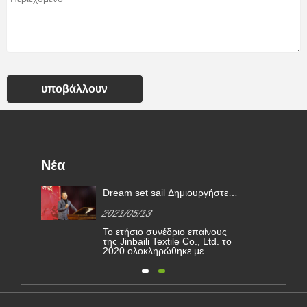
υποβάλλουν
Νέα
Dream set sail Δημιουργήστε
ένα καλύτερο μέλλον | kimberly-
2021/05/13
ου
clark αναγνώριση βραβεία 2020
Το ετήσιο συνέδριο επαίνους
της Jinbaili Textile Co., Ltd. το
ς;
αι
2020 ολοκληρώθηκε με
,
επιτυχία. Η οικογένεια του
Jinbaili συγκεντρώθηκε στο
ς
Haining για να εξετάσει τις
ις
δυσκολίες και τα επιτεύγματα
την
που επιτεύχθηκαν κατά τη