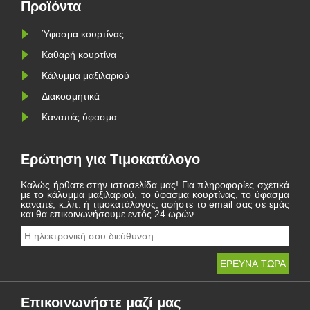
διάρκεια του έτους και
Προϊόντα
προσβλέπει στο νέο ταξίδι το
ια
2021
..
Ύφασμα κουρτίνας
Καθαρή κουρτίνα
Κάλυμμα μαξιλαριού
Διακοσμητικά
Καναπές ύφασμα
Ερώτηση για Τιμοκατάλογο
Καλώς ήρθατε στην ιστοσελίδα μας! Για πληροφορίες σχετικά
με το κάλυμμα μαξιλαριού, το ύφασμα κουρτίνας, το ύφασμα
καναπέ, κ.λπ. ή τιμοκατάλογος, αφήστε το email σας σε εμάς
και θα επικοινωνήσουμε εντός 24 ωρών.
Επικοινωνήστε μαζί μας