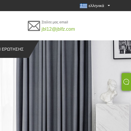
ελληνικά
Στείλτε μας email
jbl12@jblfz.com
 ΕΡΏΤΗΣΗΣ