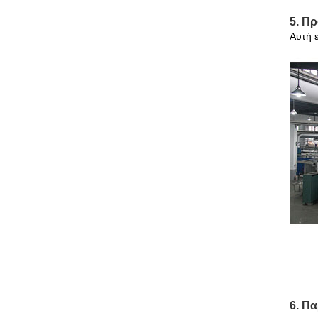
5. Π
Αυτή ε
6. Π