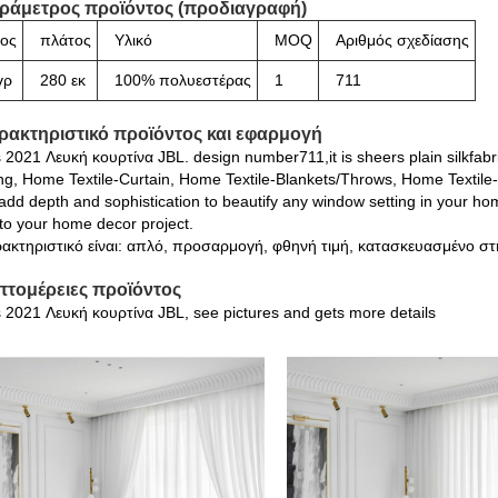
αράμετρος προϊόντος (προδιαγραφή)
ος
πλάτος
Υλικό
MOQ
Αριθμός σχεδίασης
γρ
280 εκ
100% πολυεστέρας
1
711
αρακτηριστικό προϊόντος και εφαρμογή
s 2021 Λευκή κουρτίνα JBL. design number711,it is sheers plain silkfab
ng, Home Textile-Curtain, Home Textile-Blankets/Throws, Home Textile
add depth and sophistication to beautify any window setting in your hom
to your home decor project.
ακτηριστικό είναι: απλό, προσαρμογή, φθηνή τιμή, κατασκευασμένο στη
επτομέρειες προϊόντος
s 2021 Λευκή κουρτίνα JBL, see pictures and gets more details