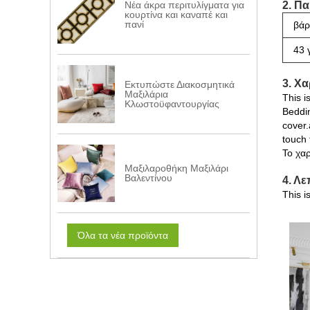
2. Π
Νέα άκρα περιτυλίγματα για
κουρτίνα και καναπέ και
πανί
βάρ
43 
3. Χ
Εκτυπώστε Διακοσμητικά
Μαξιλάρια
This i
Κλωστοϋφαντουργίας
Beddi
cover.
touch 
Το χαρ
Μαξιλαροθήκη Μαξιλάρι
Βαλεντίνου
4. Λ
This i
Όλα τα νέα προϊόντα