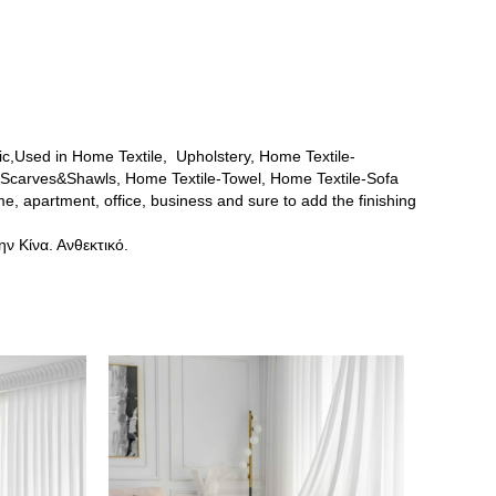
ric,Used in Home Textile, Upholstery, Home Textile-
-Scarves&Shawls, Home Textile-Towel, Home Textile-Sofa
e, apartment, office, business and sure to add the finishing
ν Κίνα. Ανθεκτικό.