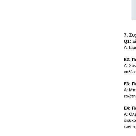
7. Σ
Q1: Ε
Α: Εί
Ε2: Π
Α: Συ
καλέσ
Ε3: Π
Α: Μπ
ερώτη
Ε4: Π
Α: Όλε
διευκ
των π