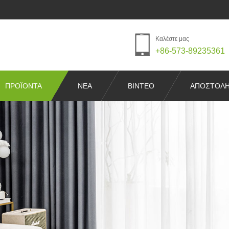
Καλέστε μας
+86-573-89235361
ΠΡΟΪΌΝΤΑ
ΝΈΑ
ΒΊΝΤΕΟ
ΑΠΟΣΤΟΛΉ