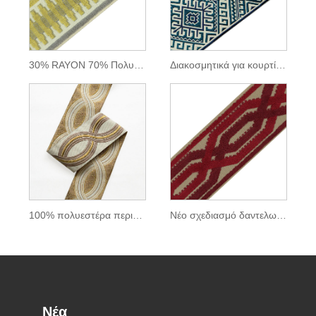
30% RAYON 70% Πολυεστέρας Ζακάρ επένδυση και ταινίες
Διακοσμητικά για κουρτίνα και καναπέ
100% πολυεστέρα περιθώρια
Νέο σχεδιασμό δαντελωτή δαντέλα βαμβακιού
Νέα